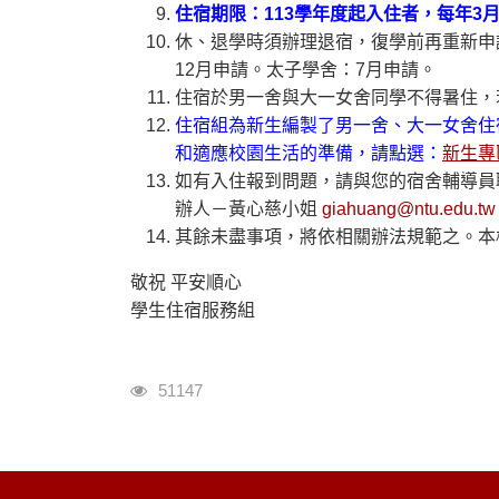
住宿期限：113學年度起入住者，每年3
休、退學時須辦理退宿，復學前再重新申
12月申請。太子學舍：7月申請。
住宿於男一舍與大一女舍同學不得暑住，
住宿組為新生編製了男一舍、大一女舍住
和適應校園生活的準備，請點選：
新生專
如有入住報到問題，請與您的宿舍輔導員
辦人－黃心慈小姐
giahuang@ntu.edu.t
其餘未盡事項，將依相關辦法規範之。本
敬祝 平安順心
學生住宿服務組
瀏覽人次
51147