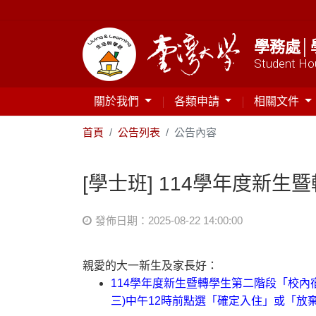
學務處│
Student Hou
關於我們
各類申請
相關文件
首頁
公告列表
公告內容
[學士班] 114學年度新
發佈日期：2025-08-22 14:00:00
親愛的大一新生及家長好：
114學年度新生暨轉學生第二階段「校
三)中午12時前點選「確定入住」或「放