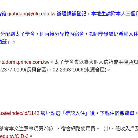
信箱
giahuang@ntu.edu.tw
辦理候補登記，本地生請附本人三個
分配到太子學舍，則直接分配校內宿舍，如同學後續仍希望入住
抽籤」。
/ntudorm.prince.com.tw/
。太子學舍會以臺大個人信箱或手機通知
-0199(長興舍區)、02-2363-1066(水源舍區)。
uate/index/id/1142
網址點選「確認入住」後，下載住宿繳費單
參考本文注意事項第7條）、宿舍網路使用費。（中、低收入戶
.edu.tw/CID-3
。