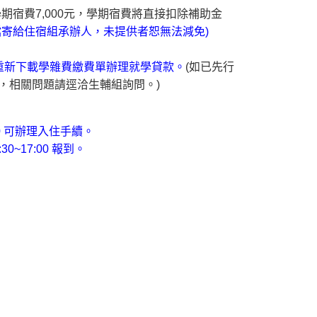
學期宿費7,000元，學期宿費將直接扣除補助金
寄給住宿組承辦人，未提供者恕無法減免)
，再重新下載學雜費繳費單辦理就學貸款。
(如已先行
，相關問題請逕洽生輔組詢問。)
00 可辦理入住手續。
0~17:00 報到。