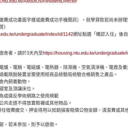
m.ntu.edu.tw/AboutUs/ResidentDirector
繳費成功畫面字樣或繳費成功手機簡訊），就學貸款若尚未辦理
等）
u.edu.tw/undergraduate/index/id/1142
網址點選「確認入住」後自
宿舍者，請於3天內至
https://housing.ntu.edu.tw/undergraduate/
電爐、電鍋、電磁爐、電熱器、除濕機、空氣清淨機、電壺及養
過載跳脫裝置並需使用經商品檢驗局檢驗合格銷售之產品。
舍內飼養動物。
寢室及頂讓床位。
為或違反學術網路之使用規範
公共走道不得放置鞋襪或其他物品。
住時併住宿費繳交，押金得用以抵銷損害賠償公物金額、清潔費或
習，若未參加，則予以退宿。